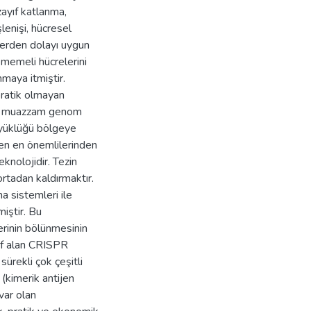
zayıf katlanma,
enişi, hücresel
lerden dolayı uygun
 memeli hücrelerini
maya itmiştir.
pratik olmayan
ler muazzam genom
yüklüğü bölgeye
den en önemlilerinden
nolojidir. Tezin
rtadan kaldırmaktır.
a sistemleri ile
iştir. Bu
erinin bölünmesinin
ef alan CRISPR
sürekli çok çeşitli
, (kimerik antijen
var olan