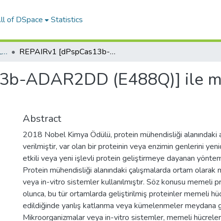
ll of DSpace
Statistics
01-YÜKSEK LİSANS TEZLERİ
REPAIRv1 [dPspCas13b-ADAR2DD (E488Q)] ile memeli hücrelerinde gen çeşitlendirilmesi
b-ADAR2DD (E488Q)] ile me
Abstract
2018 Nobel Kimya Ödülü, protein mühendisliği alanındaki 
verilmiştir, var olan bir proteinin veya enzimin genlerini ye
etkili veya yeni işlevli protein geliştirmeye dayanan yönteml
Protein mühendisliği alanındaki çalışmalarda ortam olarak
veya in-vitro sistemler kullanılmıştır. Söz konusu memeli pr
olunca, bu tür ortamlarda geliştirilmiş proteinler memeli hü
edildiğinde yanlış katlanma veya kümelenmeler meydana ge
Mikroorganizmalar veya in-vitro sistemler, memeli hücrele