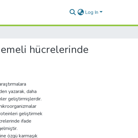
Log In
meli hücrelerinde
araştırmalara
niden yazarak, daha
er geliştirmişlerdir.
 mikroorganizmalar
oteinleri geliştirmek
crelerinde ifade
lmiştir.
rine özgü karmaşık