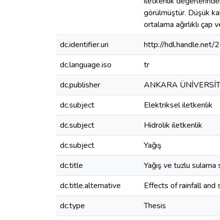
iletkenlik değerlerind
görülmüştür. Düşük kali
ortalama ağırlıklı çap v
dc.identifier.uri
http://hdl.handle.ne
dc.language.iso
tr
dc.publisher
ANKARA ÜNİVERSİT
dc.subject
Elektriksel iletkenlik
dc.subject
Hidrolik iletkenlik
dc.subject
Yağış
dc.title
Yağış ve tuzlu sulama s
dc.title.alternative
Effects of rainfall and
dc.type
Thesis