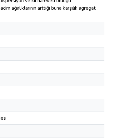
ispersiyon ve kil hareketi olduğu
im ağırlıklarının arttığı buna karşılık agregat
ies