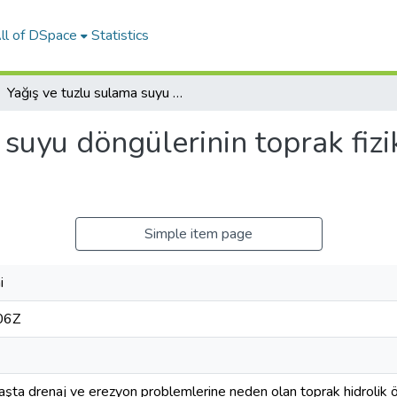
ll of DSpace
Statistics
Yağış ve tuzlu sulama suyu döngülerinin toprak fiziksel ve hidrolik özelliklerine etkileri
suyu döngülerinin toprak fizik
Simple item page
i
06Z
aşta drenaj ve erezyon problemlerine neden olan toprak hidrolik ö