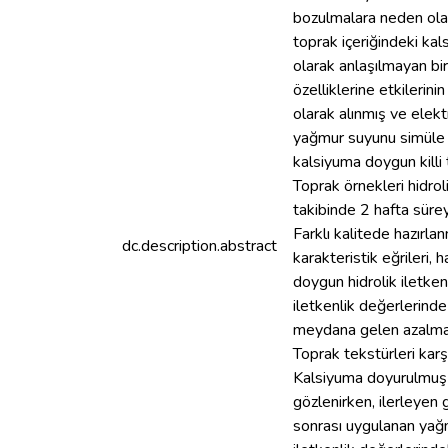
bozulmalara neden olab
toprak içeriğindeki k
olarak anlaşılmayan bi
özelliklerine etkilerin
olarak alınmış ve elekt
yağmur suyunu simüle et
kalsiyuma doygun killi
Toprak örnekleri hidrol
takibinde 2 hafta sürey
Farklı kalitede hazırlan
dc.description.abstract
karakteristik eğrileri,
doygun hidrolik iletken
iletkenlik değerlerind
meydana gelen azalma
Toprak tekstürleri karş
Kalsiyuma doyurulmuş t
gözlenirken, ilerleyen
sonrası uygulanan yağmu