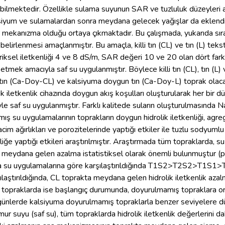
ilmektedir. Özellikle sulama suyunun SAR ve tuzluluk düzeyleri ara
alsiyum ve sulamalardan sonra meydana gelecek yağışlar da eklen
r mekanızma olduğu ortaya çıkmaktadır. Bu çalışmada, yukarıda sıra
in belirlenmesi amaçlanmıştır. Bu amaçla, killi tın (CL) ve tın (L) t
riksel iletkenliği 4 ve 8 dS/m, SAR değeri 10 ve 20 olan dört farkl
mek amacıyla saf su uygulanmıştır. Böylece killi tın (CL), tın (L) 
 tın (Ca-Doy-CL) ve kalsiyuma doygun tın (Ca-Doy-L) toprak olacak ş
ik iletkenlik cihazında doygun akış koşulları oluşturularak her bir 
le saf su uygulanmıştır. Farklı kalitede suların oluşturulmasında N
mış su uygulamalarının toprakların doygun hidrolik iletkenliği, agreg
 hacim ağırlıkları ve porozitelerinde yaptığı etkiler ile tuzlu sody
liğe yaptığı etkileri araştırılmıştır. Araştırmada tüm topraklarda, su
e meydana gelen azalma istatistiksel olarak önemli bulunmuştur (p
 su uygulamalarına göre karşılaştırıldığında T1S2>T2S2>T1S1>T
ılaştırıldığında, CL toprakta meydana gelen hidrolik iletkenlik aza
opraklarda ise başlangıç durumunda, doyurulmamış topraklara oran
 günlerde kalsiyuma doyurulmamış topraklarla benzer seviyelere d
r suyu (saf su), tüm topraklarda hidrolik iletkenlik değerlerini dah