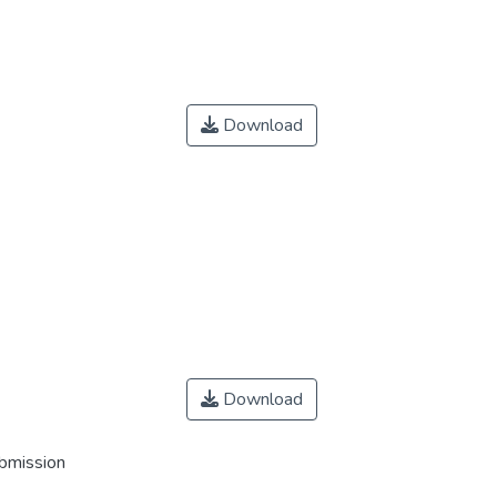
Download
Download
ubmission