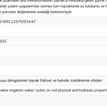
eki azalmanın ana mekanizmasının toprakta meydana gelen şişme, d
teli suların uygulanması sonrası tüm topraklarda su tutulumu ve hac
e porozite değerlerinin azaldığı belirlenmiştir.
t/20.500.12575/93447
ESİ
uyu döngülerinin toprak fiziksel ve hidrolik özelliklerine etkileri
 saline irrigation water cycles on soil physical and hydraulic propert