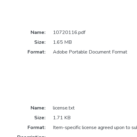
Name:
10720116.pdf
Size:
1.65 MB
Format:
Adobe Portable Document Format
Name:
license.txt
Size:
1.71 KB
Format:
Item-specific license agreed upon to s