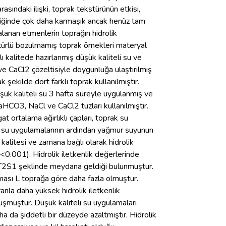
sındaki ilişki, toprak tekstürünün etkisi,
diğinde çok daha karmaşık ancak henüz tam
lanan etmenlerin toprağın hidrolik
ekstürlü bozulmamış toprak örnekleri materyal
ı kalitede hazırlanmış düşük kaliteli su ve
ve CaCl2 çözeltisiyle doygunluğa ulaştırılmış
ekilde dört farklı toprak kullanılmıştır.
düşük kaliteli su 3 hafta süreyle uygulanmış ve
aHCO3, NaCl ve CaCl2 tuzları kullanılmıştır.
at ortalama ağırlıklı çapları, toprak su
umlu su uygulamalarının ardından yağmur suyunun
 kalitesi ve zamana bağlı olarak hidrolik
<0.001). Hidrolik iletkenlik değerlerinde
2S1 şeklinde meydana geldiği bulunmuştur.
lması L toprağa göre daha fazla olmuştur.
la daha yüksek hidrolik iletkenlik
üşmüştür. Düşük kaliteli su uygulamaları
a da şiddetli bir düzeyde azaltmıştır. Hidrolik