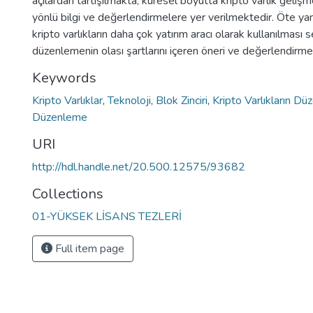
açılardan tartışılmakta, küresel boyutta kripto varlık geliş
yönlü bilgi ve değerlendirmelere yer verilmektedir. Öte ya
kripto varlıkların daha çok yatırım aracı olarak kullanılması 
düzenlemenin olası şartlarını içeren öneri ve değerlendirme
Keywords
Kripto Varlıklar
,
Teknoloji
,
Blok Zinciri
,
Kripto Varlıkların D
Düzenleme
URI
http://hdl.handle.net/20.500.12575/93682
Collections
01-YÜKSEK LİSANS TEZLERİ
Full item page