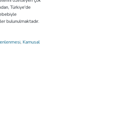
melerini özetleyen çok
ndan, Türkiye'de
sebebiyle
ler bulunulmaktadır.
üzenlenmesi
,
Kamusal