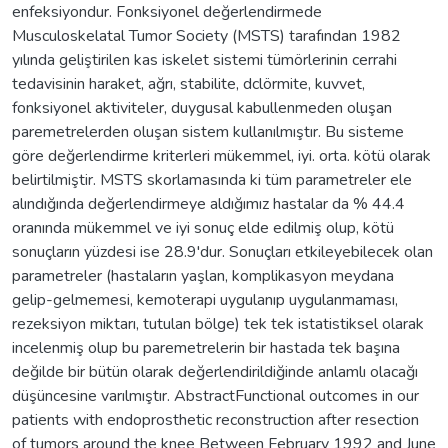
enfeksiyondur. Fonksiyonel değerlendirmede
Musculoskelatal Tumor Society (MSTS) tarafından 1982
yılında geliştirilen kas iskelet sistemi tümörlerinin cerrahi
tedavisinin haraket, ağrı, stabilite, dclörmite, kuvvet,
fonksiyonel aktiviteler, duygusal kabullenmeden oluşan
paremetrelerden oluşan sistem kullanılmıştır. Bu sisteme
göre değerlendirme kriterleri mükemmel, iyi. orta. kötü olarak
belirtilmiştir. MSTS skorlamasında ki tüm parametreler ele
alındığında değerlendirmeye aldığımız hastalar da % 44.4
oranında mükemmel ve iyi sonuç elde edilmiş olup, kötü
sonuçların yüzdesi ise 28.9'dur. Sonuçları etkileyebilecek olan
parametreler (hastaların yaşlan, komplikasyon meydana
gelip-gelmemesi, kemoterapi uygulanıp uygulanmaması,
rezeksiyon miktarı, tutulan bölge) tek tek istatistiksel olarak
incelenmiş olup bu paremetrelerin bir hastada tek başına
değilde bir bütün olarak değerlendirildiğinde anlamlı olacağı
düşüncesine varılmıştır. AbstractFunctional outcomes in our
patients with endoprosthetic reconstruction after resection
of tumors around the knee Between February 1992 and June