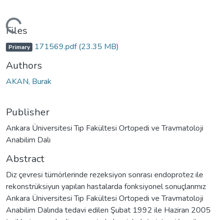
ading...
Files
171569.pdf
(23.35 MB)
Primary
Authors
AKAN, Burak
Publisher
Ankara Üniversitesi Tıp Fakültesi Ortopedi ve Travmatoloji
Anabilim Dalı
Abstract
Diz çevresi tümörlerinde rezeksiyon sonrası endoprotez ile
rekonstrüksiyun yapılan hastalarda fonksiyonel sonuçlarımız
Ankara Üniversitesi Tıp Fakültesi Ortopedi ve Travmatoloji
Anabilim Dalında tedavi edilen Şubat 1992 ile Haziran 2005