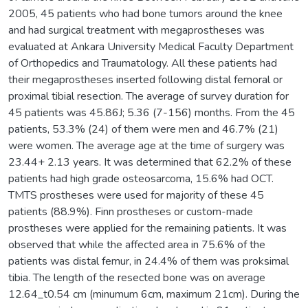
2005, 45 patients who had bone tumors around the knee
and had surgical treatment with megaprostheses was
evaluated at Ankara University Medical Faculty Department
of Orthopedics and Traumatology. All these patients had
their megaprostheses inserted following distal femoral or
proximal tibial resection. The average of survey duration for
45 patients was 45.86J; 5.36 (7-156) months. From the 45
patients, 53.3% (24) of them were men and 46.7% (21)
were women. The average age at the time of surgery was
23.44+ 2.13 years. It was determined that 62.2% of these
patients had high grade osteosarcoma, 15.6% had OCT.
TMTS prostheses were used for majority of these 45
patients (88.9%). Finn prostheses or custom-made
prostheses were applied for the remaining patients. It was
observed that while the affected area in 75.6% of the
patients was distal femur, in 24.4% of them was proksimal
tibia. The length of the resected bone was on average
12.64_t0.54 cm (minumum 6cm, maximum 21cm). During the