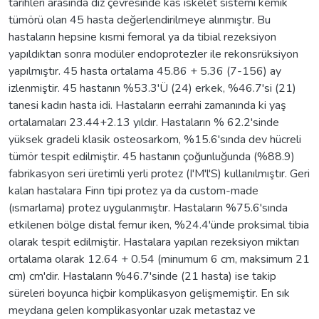
tarihleri arasında diz çevresinde kas iskelet sistemi kemik
tümörü olan 45 hasta değerlendirilmeye alınmıştır. Bu
hastaların hepsine kısmi femoral ya da tibial rezeksiyon
yapıldıktan sonra modüler endoprotezler ile rekonsrüksiyon
yapılmıştır. 45 hasta ortalama 45.86 + 5.36 (7-156) ay
izlenmiştir. 45 hastanın %53.3'Ü (24) erkek, %46.7'si (21)
tanesi kadın hasta idi. Hastaların eerrahi zamanında ki yaş
ortalamaları 23.44+2.13 yıldır. Hastaların % 62.2'sinde
yüksek gradeli klasik osteosarkom, %15.6'sında dev hücreli
tümör tespit edilmiştir. 45 hastanın çoğunluğunda (%88.9)
fabrikasyon seri üretimli yerli protez (I'M'l'S) kullanılmıştır. Geri
kalan hastalara Finn tipi protez ya da custom-made
(ısmarlama) protez uygulanmıştır. Hastaların %75.6'sında
etkilenen bölge distal femur iken, %24.4'ünde proksimal tibia
olarak tespit edilmiştir. Hastalara yapılan rezeksiyon miktarı
ortalama olarak 12.64 + 0.54 (minumum 6 cm, maksimum 21
cm) cm'dir. Hastaların %46.7'sinde (21 hasta) ise takip
süreleri boyunca hiçbir komplikasyon gelişmemiştir. En sık
meydana gelen komplikasyonlar uzak metastaz ve