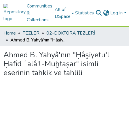
Communities
All of
&
Statistics
Log In
DSpace
Collections
Home
TEZLER
02-DOKTORA TEZLERİ
Ahmed B. Yahyâ'nın "Ḥâşiyetu'l Ḥafîd ʿalâ'l-Muḫtaṣar" isimli eserinin tahkik ve tahlili
Ahmed B. Yahyâ'nın "Ḥâşiyetu'l
Ḥafîd ʿalâ'l-Muḫtaṣar" isimli
eserinin tahkik ve tahlili