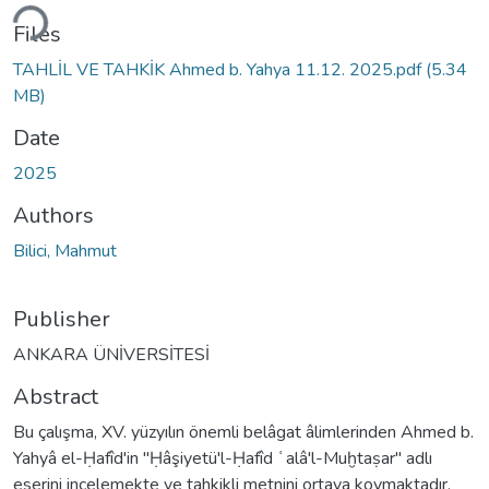
ding...
Files
TAHLİL VE TAHKİK Ahmed b. Yahya 11.12. 2025.pdf
(5.34
MB)
Date
2025
Authors
Bilici, Mahmut
Publisher
ANKARA ÜNİVERSİTESİ
Abstract
Bu çalışma, XV. yüzyılın önemli belâgat âlimlerinden Ahmed b.
Yahyâ el-Ḥafîd'in "Ḥâşiyetü'l-Ḥafîd ʿalâ'l-Muḫtaṣar" adlı
eserini incelemekte ve tahkikli metnini ortaya koymaktadır.