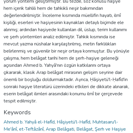
yorum yöntemi geliştirmiştir. Bu tezde, söz konusu haşiye
hem içerik tahlili hem de tahkikli neşir bakımından
değerlendirilmiştir. İnceleme kısmında müellifin hayatı, ilmî
kişiliği, eserleri ve haşiyesinin kaynakları detaylı biçimde ele
alınmış; ardından haşiyede kullanılan dil, üslup, terim kullanımı
ve şerh yöntemleri analiz edilmiştir. Tahkik kısmında ise
mevcut yazma nüshalar karşılaştırılmış, metin farklılıkları
belirlenmiş ve güvenilir bir neşir ortaya konmuştur. Bu yönüyle
çalışma, hem belâgat tarihi hem de şerh-haşiye geleneği
açısından Ahmed b. Yahyâ'nın özgün katkılarını ortaya
çıkararak, klasik Arap belâgat mirasının gelişim seyrine dair
önemli bir boşluğu doldurmaktadır. Ayrıca, Ḥāşiyetü'l-Ḥafîd'in
sonraki haşiye literatürü üzerindeki etkileri de dikkate alınarak,
eserin belâgat ilimleri arasındaki konumu ilmî bir çerçevede
tespit edilmiştir.
Keywords
Ahmed b. Yahyâ el-Hafîd
,
Hâşiyetü'l-Hafîd
,
Muhtasaru'l-
Me'ânî
,
et-Teftâzânî
,
Arap Belâgati
,
Belâgat
,
Şerh ve Haşiye