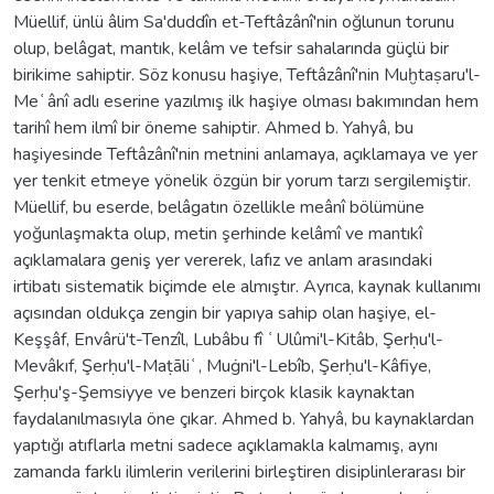
Müellif, ünlü âlim Sa'duddîn et-Teftâzânî'nin oğlunun torunu
olup, belâgat, mantık, kelâm ve tefsir sahalarında güçlü bir
birikime sahiptir. Söz konusu haşiye, Teftâzânî'nin Muḫtaṣaru'l-
Meʿânî adlı eserine yazılmış ilk haşiye olması bakımından hem
tarihî hem ilmî bir öneme sahiptir. Ahmed b. Yahyâ, bu
haşiyesinde Teftâzânî'nin metnini anlamaya, açıklamaya ve yer
yer tenkit etmeye yönelik özgün bir yorum tarzı sergilemiştir.
Müellif, bu eserde, belâgatın özellikle meânî bölümüne
yoğunlaşmakta olup, metin şerhinde kelâmî ve mantıkî
açıklamalara geniş yer vererek, lafız ve anlam arasındaki
irtibatı sistematik biçimde ele almıştır. Ayrıca, kaynak kullanımı
açısından oldukça zengin bir yapıya sahip olan haşiye, el-
Keşşâf, Envârü't-Tenzîl, Lubâbu fî ʿUlûmi'l-Kitâb, Şerḥu'l-
Mevâkıf, Şerḥu'l-Maṭāliʿ, Muġni'l-Lebîb, Şerḥu'l-Kâfiye,
Şerḥu'ş-Şemsiyye ve benzeri birçok klasik kaynaktan
faydalanılmasıyla öne çıkar. Ahmed b. Yahyâ, bu kaynaklardan
yaptığı atıflarla metni sadece açıklamakla kalmamış, aynı
zamanda farklı ilimlerin verilerini birleştiren disiplinlerarası bir