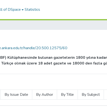
ll of DSpace
Statistics
ce.ankara.edu.tr/handle/20.500.12575/60
(SBF) Kütüphanesinde bulunan gazetelerin 1800 yılına kadar
 Türkçe olmak üzere 18 adet gazete ve 18000 den fazla gö
By Issue Date
By Author
By Title
By Subject