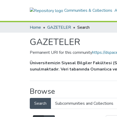
Communities & Collections
A
Home
GAZETELER
Search
GAZETELER
Permanent URI for this community
https://dspa
Üniversitemizin Siyasal Bilgiler Fakültesi 
sunulmaktadır. Veri tabanında Osmanlıca ve
Browse
Search
Subcommunities and Collections