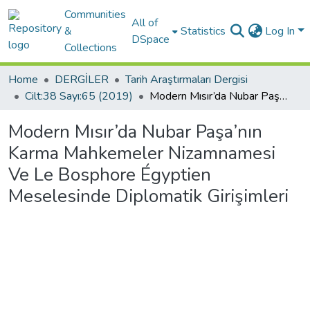
Communities
All of
&
Statistics
Log In
DSpace
Collections
Home
DERGİLER
Tarih Araştırmaları Dergisi
Cilt:38 Sayı:65 (2019)
Modern Mısır’da Nubar Paşa’nın Karma Mahkemeler Nizamnamesi Ve Le Bosphore Égyptien Meselesinde Diplomatik Girişimleri
Modern Mısır’da Nubar Paşa’nın
Karma Mahkemeler Nizamnamesi
Ve Le Bosphore Égyptien
Meselesinde Diplomatik Girişimleri