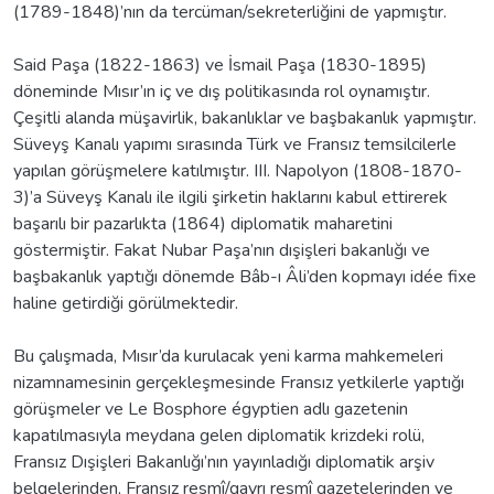
(1789-1848)’nın da tercüman/sekreterliğini de yapmıştır.
Said Paşa (1822-1863) ve İsmail Paşa (1830-1895)
döneminde Mısır’ın iç ve dış politikasında rol oynamıştır.
Çeşitli alanda müşavirlik, bakanlıklar ve başbakanlık yapmıştır.
Süveyş Kanalı yapımı sırasında Türk ve Fransız temsilcilerle
yapılan görüşmelere katılmıştır. III. Napolyon (1808-1870-
3)’a Süveyş Kanalı ile ilgili şirketin haklarını kabul ettirerek
başarılı bir pazarlıkta (1864) diplomatik maharetini
göstermiştir. Fakat Nubar Paşa’nın dışişleri bakanlığı ve
başbakanlık yaptığı dönemde Bâb-ı Âli’den kopmayı idée fixe
haline getirdiği görülmektedir.
Bu çalışmada, Mısır’da kurulacak yeni karma mahkemeleri
nizamnamesinin gerçekleşmesinde Fransız yetkilerle yaptığı
görüşmeler ve Le Bosphore égyptien adlı gazetenin
kapatılmasıyla meydana gelen diplomatik krizdeki rolü,
Fransız Dışişleri Bakanlığı’nın yayınladığı diplomatik arşiv
belgelerinden, Fransız resmî/gayrı resmî gazetelerinden ve