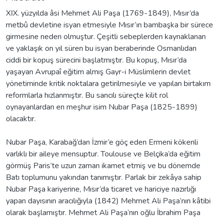
XIX. yüzyılda âsi Mehmet Ali Paşa (1769-1849), Mısır’da
metbû devletine isyan etmesiyle Mısır’ın bambaşka bir sürece
girmesine neden olmuştur. Çeşitli sebeplerden kaynaklanan
ve yaklaşık on yıl süren bu isyan beraberinde Osmanlıdan
ciddi bir kopuş sürecini başlatmıştır. Bu kopuş, Mısır’da
yaşayan Avrupaî eğitim almış Gayr-i Müslimlerin devlet
yönetiminde kritik noktalara getirilmesiyle ve yapılan birtakım
reformlarla hızlanmıştır. Bu sancılı süreçte kilit rol
oynayanlardan en meşhur isim Nubar Paşa (1825-1899)
olacaktır.
Nubar Paşa, Karabağ’dan İzmir’e göç eden Ermeni kökenli
varlıklı bir aileye mensuptur. Toulouse ve Belçika’da eğitim
görmüş Paris’te uzun zaman ikamet etmiş ve bu dönemde
Batı toplumunu yakından tanımıştır. Parlak bir zekâya sahip
Nubar Paşa kariyerine, Mısır’da ticaret ve hariciye nazırlığı
yapan dayısının aracılığıyla (1842) Mehmet Ali Paşa’nın kâtibi
olarak başlamıştır. Mehmet Ali Paşa’nın oğlu İbrahim Paşa