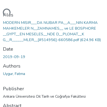
ding...
Files
MODERN MISIR___DA NUBAR PA__A___NIN KARMA
MAHKEMELER N__ZAMNAMES__ ve LE BOSPHORE
__GYPT__EN MESELES__NDE D__PLOMAT__K
G__R______MLER__[#514956]-660586.pdf
(624.96 KB)
Date
2019-09-19
Authors
Uygur, Fatma
Publisher
Ankara Üniversitesi Dil Tarih ve Coğrafya Fakültesi
Abstract