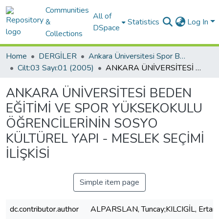
Communities
All of
&
Statistics
Log In
DSpace
Collections
Home
DERGİLER
Ankara Üniversitesi Spor Bilimleri Fakültesi Spormetre Dergisi
Cilt:03 Sayı:01 (2005)
ANKARA ÜNİVERSİTESİ BEDEN EĞİTİMİ VE SPOR YÜKSEKOKULU ÖĞRENCİLERİNİN SOSYO KÜLTÜREL YAPI - MESLEK SEÇİMİ İLİŞKİSİ
ANKARA ÜNİVERSİTESİ BEDEN
EĞİTİMİ VE SPOR YÜKSEKOKULU
ÖĞRENCİLERİNİN SOSYO
KÜLTÜREL YAPI - MESLEK SEÇİMİ
İLİŞKİSİ
Simple item page
dc.contributor.author
ALPARSLAN, Tuncay;KILCIGİL, Ertan