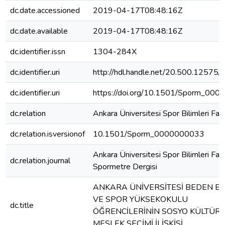
dc.date.accessioned
2019-04-17T08:48:16Z
dc.date.available
2019-04-17T08:48:16Z
dc.identifier.issn
1304-284X
dc.identifier.uri
http://hdl.handle.net/20.500.12575
dc.identifier.uri
https://doi.org/10.1501/Sporm_00
dc.relation
Ankara Üniversitesi Spor Bilimleri Fak
dc.relation.isversionof
10.1501/Sporm_0000000033
Ankara Üniversitesi Spor Bilimleri Fak
dc.relation.journal
Spormetre Dergisi
ANKARA ÜNİVERSİTESİ BEDEN EĞ
VE SPOR YÜKSEKOKULU
dc.title
ÖĞRENCİLERİNİN SOSYO KÜLTÜREL
MESLEK SEÇİMİ İLİŞKİSİ