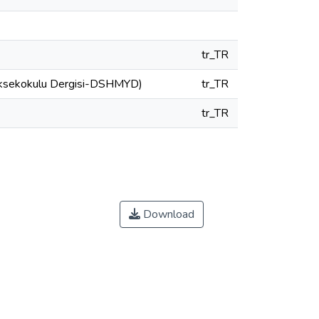
tr_TR
 Yüksekokulu Dergisi-DSHMYD)
tr_TR
tr_TR
Download