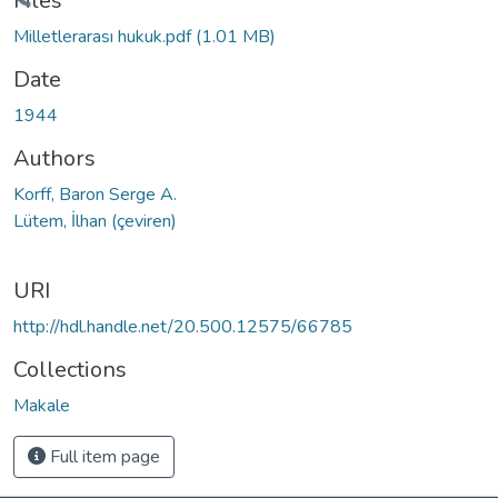
Loading...
Files
Milletlerarası hukuk.pdf
(1.01 MB)
Date
1944
Authors
Korff, Baron Serge A.
Lütem, İlhan (çeviren)
URI
http://hdl.handle.net/20.500.12575/66785
Collections
Makale
Full item page