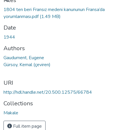
Loading...
Files
1804 ten beri Fransız medeni kanununun Fransa’da
yorumlanması.pdf
(1.49 MB)
Date
1944
Authors
Gaudument, Eugene
Gürsoy, Kemal (çeviren)
URI
http://hdl.handle.net/20.500.12575/66784
Collections
Makale
Full item page