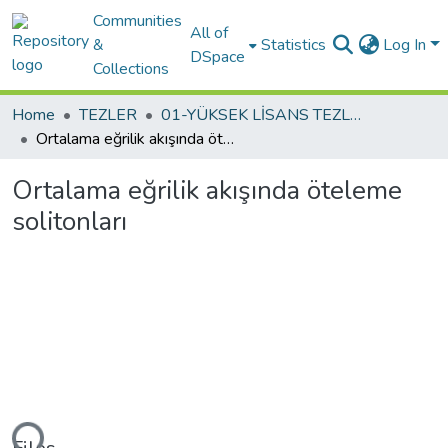
Communities
All of
&
Statistics
Log In
DSpace
Collections
Home
TEZLER
01-YÜKSEK LİSANS TEZLERİ
Ortalama eğrilik akışında öteleme solitonları
Ortalama eğrilik akışında öteleme
solitonları
ding...