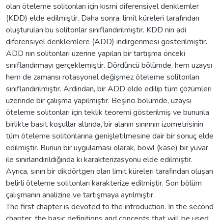
olan öteleme solitonları için kısmi diferensiyel denklemler
(KDD) elde edilmiştir. Daha sonra, limit küreleri tarafından
oluşturulan bu solitonlar sınıflandırılmıştır. KDD nin adi
diferensiyel denklemlere (ADD) indirgenmesi gösterilmiştir.
ADD nin solitonları üzerine yapılan bir tartışma önceki
sınıflandırmayı gerçeklemiştir. Dördüncü bölümde, hem uzaysı
hem de zamansı rotasyonel değişmez öteleme solitonları
sınıflandırılmıştır. Ardından, bir ADD elde edilip tüm çözümleri
üzerinde bir çalışma yapılmıştır. Beşinci bölümde, uzaysı
öteleme solitonları için teklik teoremi gösterilmiş ve bununla
birlikte basit koşullar altında, bir alanın sınırının izometrisinin
tüm öteleme solitonlarına genişletilmesine dair bir sonuç elde
edilmiştir. Bunun bir uygulaması olarak, bowl (kase) bir yuvar
ile sınırlandırıldığında ki karakterizasyonu elde edilmiştir.
Ayrıca, sınırı bir dikdörtgen olan limit küreleri tarafından oluşan
belirli öteleme solitonları karakterize edilmiştir. Son bölüm
çalışmanın analizine ve tartışmaya ayrılmıştır.
The first chapter is devoted to the introduction. In the second
chapter, the basic definitions and concepts that will be used