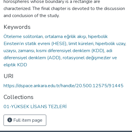
horospheres whose boundary is a rectangle are
characterized. The final chapter is devoted to the discussion
and conclusion of the study.
Keywords
Öteleme solitonları
,
ortalama eğrilik akışı
,
hiperbolik
Einstein’ın statik evreni (HESE)
,
limit küreleri
,
hiperbolik uzay
,
uzaysı
,
zamansı
,
kısmi diferensiyel denklem (KDD)
,
adi
diferensiyel denklem (ADD)
,
rotasyonel değişmezler ve
eliptik KDD
URI
https://dspace.ankara.edu.tr/handle/20.500.12575/91445
Collections
01-YÜKSEK LİSANS TEZLERİ
Full item page