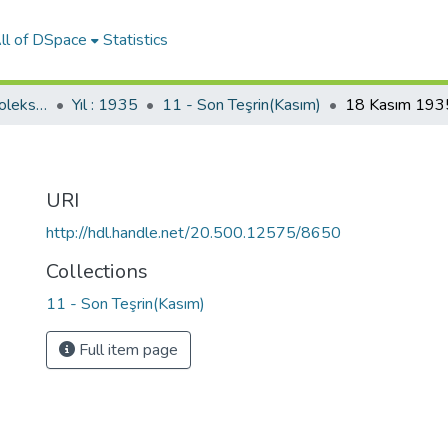
ll of DSpace
Statistics
Ulus Gazetesi (SBF Koleksiyonundan)
Yıl : 1935
11 - Son Teşrin(Kasım)
18 Kasım 193
URI
http://hdl.handle.net/20.500.12575/8650
Collections
11 - Son Teşrin(Kasım)
Full item page