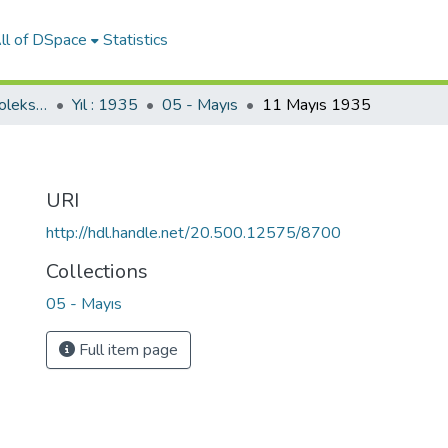
ll of DSpace
Statistics
Ulus Gazetesi (SBF Koleksiyonundan)
Yıl : 1935
05 - Mayıs
11 Mayıs 1935
URI
http://hdl.handle.net/20.500.12575/8700
Collections
05 - Mayıs
Full item page