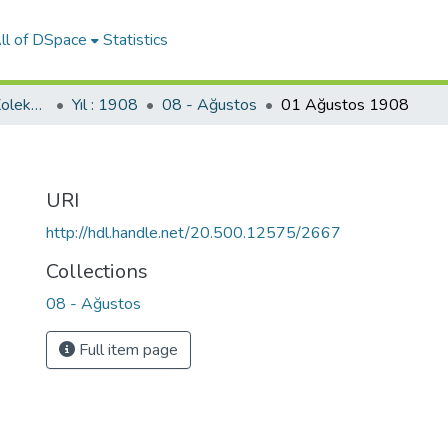
ll of DSpace
Statistics
Tanin Gazetesi (SBF Koleksiyonundan)
Yıl : 1908
08 - Ağustos
01 Ağustos 1908
URI
http://hdl.handle.net/20.500.12575/2667
Collections
08 - Ağustos
Full item page