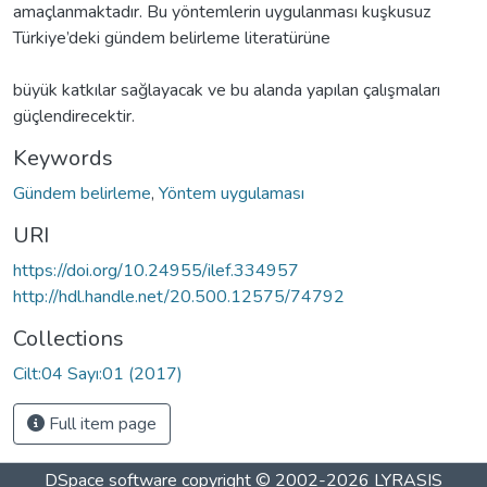
amaçlanmaktadır. Bu yöntemlerin uygulanması kuşkusuz
Türkiye’deki gündem belirleme literatürüne
büyük katkılar sağlayacak ve bu alanda yapılan çalışmaları
güçlendirecektir.
Keywords
Gündem belirleme
,
Yöntem uygulaması
URI
https://doi.org/10.24955/ilef.334957
http://hdl.handle.net/20.500.12575/74792
Collections
Cilt:04 Sayı:01 (2017)
Full item page
DSpace software
copyright © 2002-2026
LYRASIS