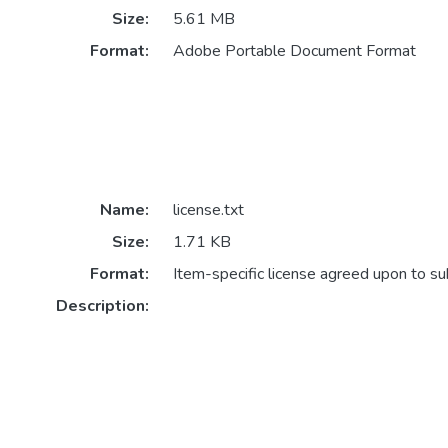
Size:
5.61 MB
Format:
Adobe Portable Document Format
Name:
license.txt
Size:
1.71 KB
Format:
Item-specific license agreed upon to s
Description: