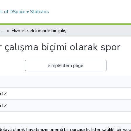
ll of DSpace
Statistics
01-YÜKSEK LİSANS TEZLERİ
Hizmet sektöründe bir çalışma biçimi olarak spor
 çalışma biçimi olarak spor
Simple item page
51Z
51Z
laylı olarak hayatımızın önemli bir parçasıdır. İster sağlıklı bir ya