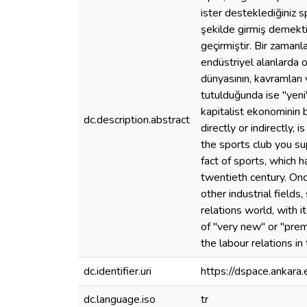
ister desteklediğiniz s
şekilde girmiş demektir
geçirmiştir. Bir zamanla
endüstriyel alanlarda o
dünyasının, kavramları
tutulduğunda ise "yeni
kapitalist ekonominin b
dc.description.abstract
directly or indirectly,
the sports club you su
fact of sports, which h
twentieth century. Once
other industrial fields
relations world, with i
of "very new" or "prema
the labour relations in
dc.identifier.uri
https://dspace.ankar
dc.language.iso
tr