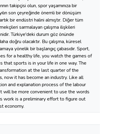
nın takipçisi olun, spor yaşamınıza bir
yüzyılın son çeyreğinde önemli bir dönüşüm
rtık bir endüstri halini almıştır. Diğer tüm
ekçileri sarmalayan çalışma ilişkileri
enidir. Türkiye'deki durum göz önünde
aha doğru olacaktır. Bu çalışma, küresel
ramaya yönelik bir başlangıç çabasıdır. Sport,
ities for a healthy life, you watch the games of
that sports is in your life in one way. The
ransformation at the last quarter of the
s, now it has become an industry. Like all
ition and explanation process of the labour
. It will be more convenient to use the words
s work is a preliminary effort to figure out
list economy.