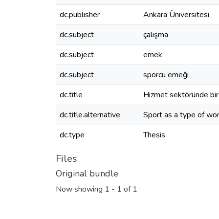
dc.publisher
Ankara Üniversitesi
dc.subject
çalışma
dc.subject
emek
dc.subject
sporcu emeği
dc.title
Hizmet sektöründe bir 
dc.title.alternative
Sport as a type of wor
dc.type
Thesis
Files
Original bundle
Now showing
1 - 1 of 1