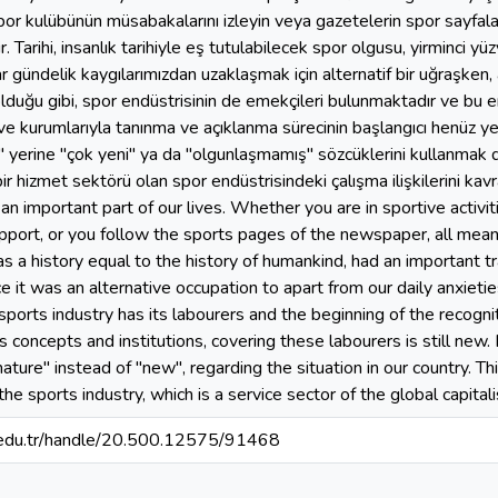
por kulübünün müsabakalarını izleyin veya gazetelerin spor sayfaları
. Tarihi, insanlık tarihiyle eş tutulabilecek spor olgusu, yirminci 
r gündelik kaygılarımızdan uzaklaşmak için alternatif bir uğraşken, a
lduğu gibi, spor endüstrisinin de emekçileri bulunmaktadır ve bu em
 ve kurumlarıyla tanınma ve açıklanma sürecinin başlangıcı henüz y
" yerine "çok yeni" ya da "olgunlaşmamış" sözcüklerini kullanmak d
ir hizmet sektörü olan spor endüstrisindeki çalışma ilişkilerini kav
 is an important part of our lives. Whether you are in sportive activ
pport, or you follow the sports pages of the newspaper, all means 
as a history equal to the history of humankind, had an important t
 it was an alternative occupation to apart from our daily anxietie
, sports industry has its labourers and the beginning of the recogn
ts concepts and institutions, covering these labourers is still new
ture" instead of "new", regarding the situation in our country. Thi
 the sports industry, which is a service sector of the global capita
a.edu.tr/handle/20.500.12575/91468