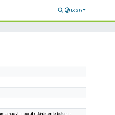
Log In
şam amacıyla sportif etkinliklerde bulunun,