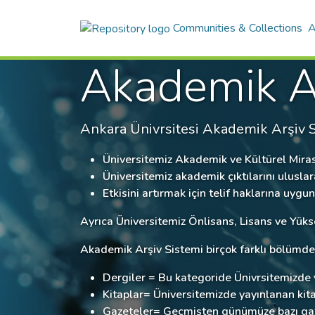
Communities & Collections
A
Akademik Ar
Ankara Ünivrsitesi Akademik Arşiv S
Üniversitemiz Akademik ve Kültürel Miras
Üniversitemiz akademik çıktılarını ulusla
Etkisini artırmak için telif haklarına uygu
Ayrıca Üniversitemiz Önlisans, Lisans ve Yüks
Akademik Arşiv Sistemi birçok farklı bölümde
Dergiler = Bu kategoride Ünivrsitemizde y
Kitaplar= Üniversitemizde yayınlanan kitap
Gazeteler= Geçmişten günümüze bazı gazetel