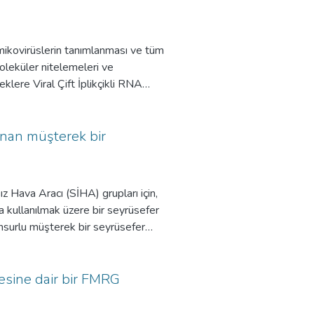
 mikovirüslerin tanımlanması ve tüm
oleküler nitelemeleri ve
eklere Viral Çift İplikçikli RNA
yeleri’nin geleneksel ve moleküler
zolasyonu CTAB yöntemiyle
 Amplikonlar, BLASTn analizleri
llanan müşterek bir
erçekleştirilmiş ve S1 nükleaz
’lar rPCR ile çoğaltılmış,
ması için RACE PCR ve Sanger
ız Hava Aracı (SİHA) grupları için,
etik olarak analiz edilmiştir. Bu
 kullanılmak üzere bir seyrüsefer
us mediterraneensis partitivirüs 1
nsurlu müşterek bir seyrüsefer
bozulabilmesi nedeniyle, göreli
rilen yaklaşımın gürbüzlüğünü
bilecek haberleşme kesintileri, çok
mesine dair bir FMRG
e alınmış ve bu tür hataların klasik
erinin ayrı ayrı