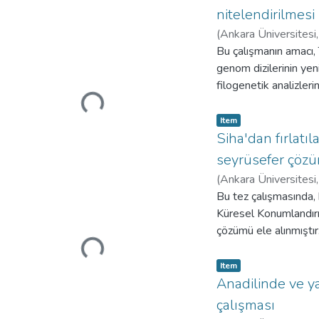
nitelendirilmesi
(
Ankara Üniversitesi
Bu çalışmanın amacı, 
genom dizilerinin yen
filogenetik analizleri
Loading...
(dsRNA) taraması yapı
Item type:
,
yöntemler kullanılar
Item
gerçekleştirilmiştir.
Siha'dan fırlatıl
kullanılarak incelen
seyrüsefer çöz
kullanılarak dsRNA'la
(
Ankara Üniversitesi
saflaştırılmış ve yen
Bu tez çalışmasında, b
dideoksi yöntemi kulla
Küresel Konumlandırm
çalışmada, Lactarius 
çözümü ele alınmıştı
(LmPV1)"
Loading...
mimarisi geliştirilmiş
olarak adlandırılan p
Item type:
,
ölçümlerin doğruluğu
Item
korumaya yönelik yönt
Anadilinde ve ya
yollu iletim hataları 
çalışması
yöntemlerle tespit edi