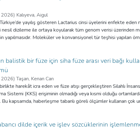
,
2026
)
Kalıyeva, Aigul
Türkiye’de yayılış gösteren Lactarius cinsi üyelerini enfekte eden
i nesil dizileme ile ortaya koyularak tüm genom verisi üzerinden m
nin yapılmasıdır. Moleküler ve konvansiyonel tür teşhisi yapılan örn
lmıştır. Arazi çalışmaları sonucunda elde edilen Lactarius cinsi ü
ak teşhisleri yapılmıştır. Lactarius örneklerinden genomik DNA i
 Ribozomal RNA gen bölgeleri PCR ile çoğaltılmış ve dizilenmiştir.
an balistik bir füze için siha füze arası veri bağı ku
miş ve filogenetik ağaçlar oluşturulmuştur. dsRNA ekstraksiyonu g
ümü
r muamele edilip analiz edilmiştir. dsRNA'lardan elde edilen cDNA
,
2026
)
Taşan, Kenan Can
i nesil dizileme ile analiz edilmiştir. Terminal bölgelerin çoğaltıl
irlikte harekât icra eden ve füze atışı gerçekleştiren Silahlı İnsans
nılmıştır. Elde edilen viral genom dizileri biyoinformatik ve filogen
a Sistemi (KKS) erişiminin olmadığı veya kısmi olduğu ortamlarda
cinsi üyelerini enfekte eden bir mikovirüs tanımlanmıştır. " Lactari
r. Bu kapsamda, haberleşme tabanlı göreli ölçümler kullanan çok u
tir. Haberleşme ortamının elektronik harp gibi etkilerle kolaylıkla 
artitivirüsün tam genomu elde edilmiştir.
nun kritik olduğu ortaya konmuş ve ölçüm bozulmaları altında öne
emler geliştirilmiştir. Çalışmada, operasyon ortamında karşılaşıla
bancı dilde içerik ve işlev sözcüklerinin işlemlen
ve saat kaymaları gibi ölçüm bozulmaları zamana bağlı bir şekilde el
lmesinin sınırlı kaldığı gösterilmiştir. Bu doğrultuda, ölçüm bileşenl