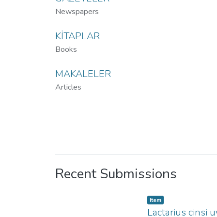
Newspapers
KİTAPLAR
Books
MAKALELER
Articles
Recent Submissions
Item type:
,
Item
Lactarius cinsi 