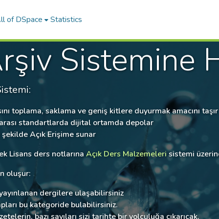
ll of DSpace
Statistics
şiv Sistemine H
istemi:
ını toplama, saklama ve geniş kitlere duyurmak amacını taşır
rarası standartlarda dijital ortamda depolar
n şekilde Açık Erişime sunar
ek Lisans ders notlarına
Açık Ders Malzemeleri
sistemi üzerind
n oluşur:
ayınlanan dergilere ulaşabilirsiniz
ları bu kategoride bulabilirsiniz.
erin, bazı sayıları sizi tarihte bir yolculuğa çıkarıcak.