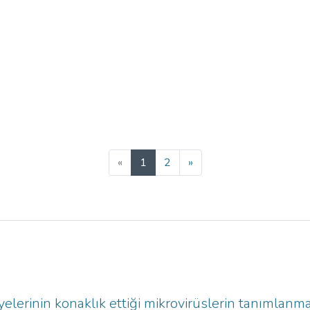
(current)
«
1
2
»
üyelerinin konaklık ettiği mikrovirüslerin tanımlanm