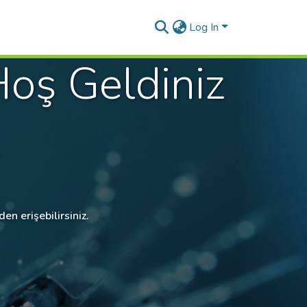
Log In
oş Geldiniz
en erişebilirsiniz.